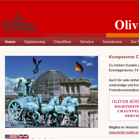
Home
Sightseeing
Chauffeur
Service
Standarten
Zur 
Kompetente Ch
Zu meinen Kunden g
Eventagenturen, Fir
Auch für viele einhe
ortskundige und kom
Freizeitveranstaltu
Mitglied im Verband 
www.berlin-guide.or